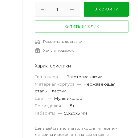
В КОРЗИНУ
КУПИТЬ В 1 КЛИК
Рассчитать доставку
Хочу в подарок
Характеристики
Тип товара
—
Заготовка ключа
Материал корпуса
—
Нержавеющая
сталь, Пластик
Цвет
—
Мультиколор
Вес изделия
—
5 г
Габариты
—
55х20x5 мм
Цена действительна только для интернет-
магазина и может отличаться от цен в