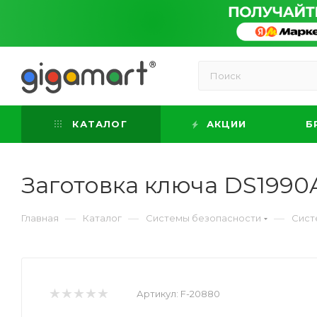
КАТАЛОГ
АКЦИИ
Б
Заготовка ключа DS1990
—
—
—
Главная
Каталог
Системы безопасности
Сист
Артикул:
F-20880