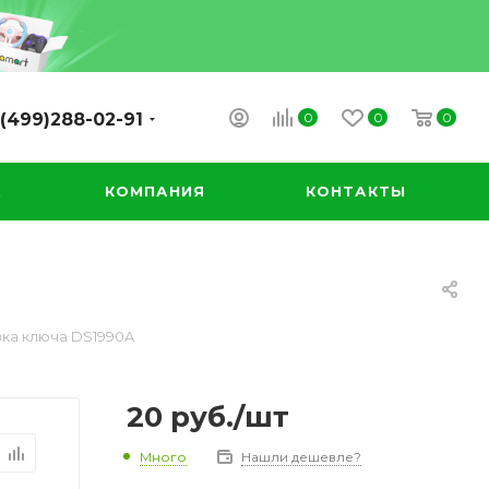
0
0
0
(499)288-02-91
А
КОМПАНИЯ
КОНТАКТЫ
вка ключа DS1990A
20
руб.
/шт
Много
Нашли дешевле?