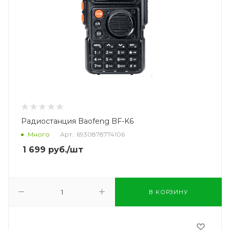
Радиостанция Baofeng BF-K6
Много
Арт.: 6930878774106
1 699
руб.
/шт
В КОРЗИНУ