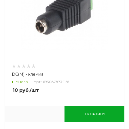
DC(M) - клемма
Много
Арт.: 6930878734155
10
руб.
/шт
В КОРЗИНУ