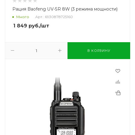
Рация Baofeng UV-5R 8W (3 режима мощности)
Много
Арт.: 6930878725160
1 849
руб.
/шт
В КОРЗИНУ