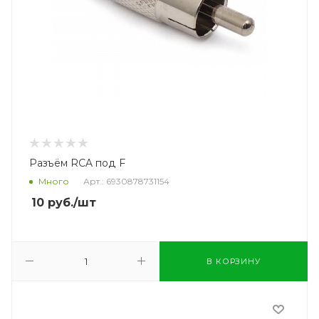
Разъём RCA под F
Много
Арт.: 6930878731154
10
руб.
/шт
В КОРЗИНУ