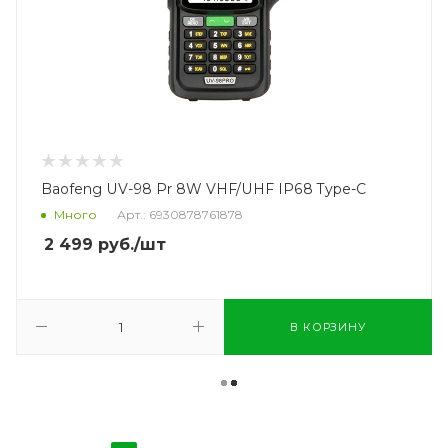
Baofeng UV-98 Pr 8W VHF/UHF IP68 Type-C
Много
Арт.: 6930878761878
2 499
руб.
/шт
В КОРЗИНУ