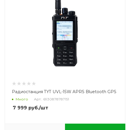
Радиостанция TYT UVL-15W APRS Bluetooth GPS
Много
Арт.: 6930878787151
7 999
руб.
/шт