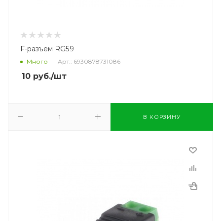
F-разъем RG59
Много
Арт.: 6930878731086
10
руб.
/шт
В КОРЗИНУ