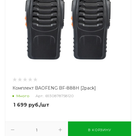
Комплект BAOFENG BF-888H [2pack]
Много
Арт.: 6930878758120
1 699
руб.
/шт
В КОРЗИНУ