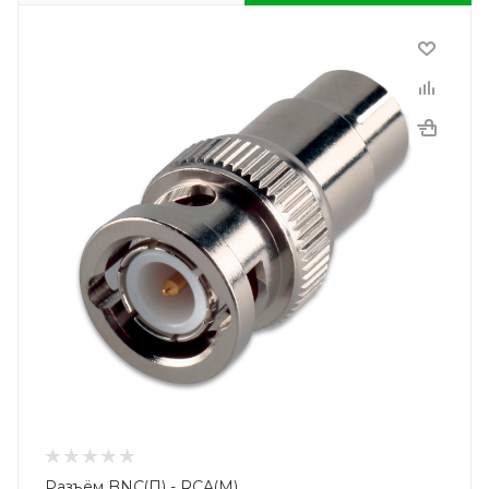
Разъём BNC(П) - RCA(М)