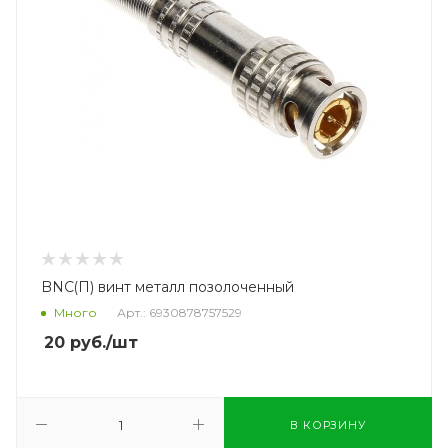
BNC(П) винт металл позолоченный
Много
Арт.: 6930878757529
20
руб.
/шт
В КОРЗИНУ