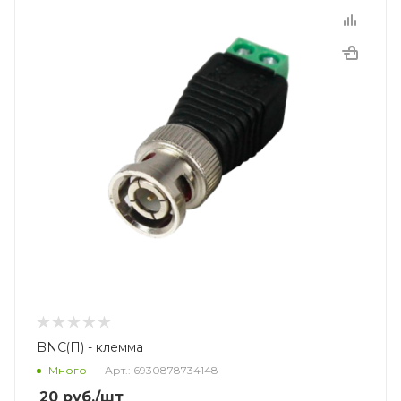
BNC(П) - клемма
Много
Арт.: 6930878734148
20
руб.
/шт