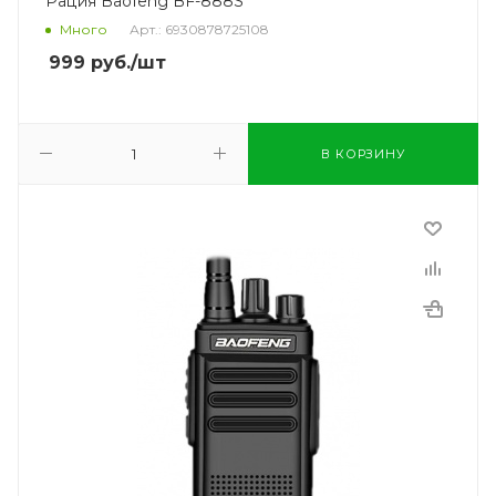
Рация Baofeng BF-888S
Много
Арт.: 6930878725108
999
руб.
/шт
В КОРЗИНУ