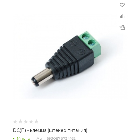
DC(П) - клемма (штекер питания)
Много
Арт.: 6930878734162