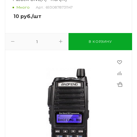
Много
Арт.: 6930878731147
10
руб.
/шт
В КОРЗИНУ