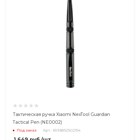
Тактическая ручка Xiaomi NexTool Guardian
Tactical Pen (NE0002)
Под заказ
Арт.: 6936852502154
1 649
руб.
/шт