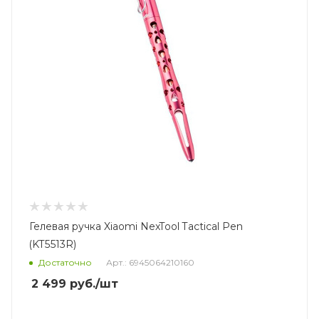
Гелевая ручка Xiaomi NexTool Tactical Pen
(KT5513R)
Достаточно
Арт.: 6945064210160
2 499
руб.
/шт