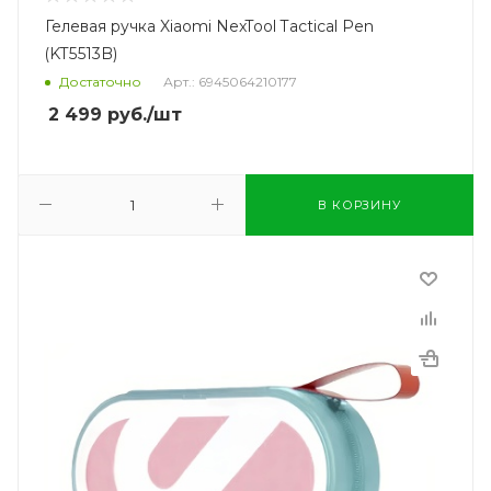
Гелевая ручка Xiaomi NexTool Tactical Pen
(KT5513B)
Достаточно
Арт.: 6945064210177
2 499
руб.
/шт
В КОРЗИНУ