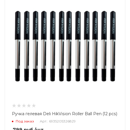
Ручка гелевая Deli HikVision Roller Ball Pen (12 pcs)
Под заказ
Арт.: 6935205326829
799
руб.
/шт