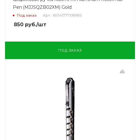
Pen (MJJSQZB02XM) Gold
Под заказ
Арт.: 6934177708985
850
руб.
/шт
ПОД ЗАКАЗ