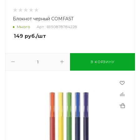
Блокнот черный COMFAST
Много
Арт.: 6930878784228
149
руб.
/шт
В КОРЗИНУ