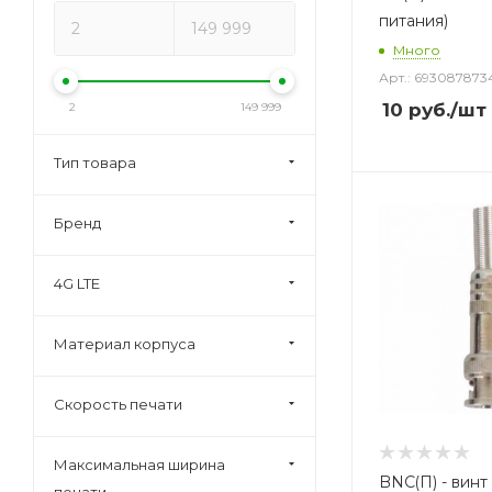
питания)
Много
Арт.: 693087873
10
руб.
/шт
2
149 999
Тип товара
Бренд
4G LTE
Материал корпуса
Скорость печати
Максимальная ширина
BNC(П) - винт