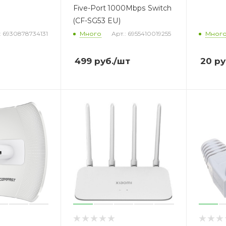
Five-Port 1000Mbps Switch
(CF-SG53 EU)
: 6930878734131
Много
Арт.: 6955410019255
Мног
499
руб.
/шт
20
ру