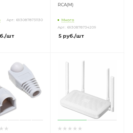
RCA(М)
о
Арт.: 6930878731130
Много
Арт.: 6930878734209
б.
/шт
5
руб.
/шт