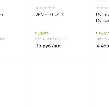
ма
BNC(M) - RCA(П)
Монит
Monito
Много
Мног
1093
Арт.: 6930878731055
Арт.: 69
30
руб.
/шт
4 499