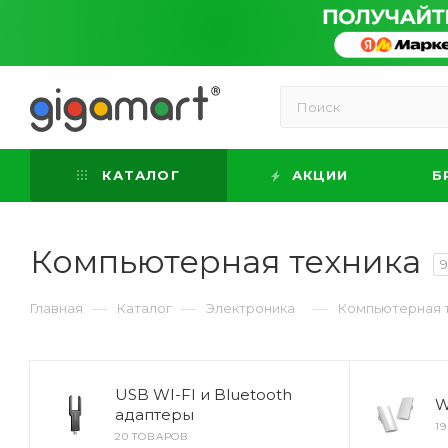
КАТАЛОГ
АКЦИИ
Б
Компьютерная техника
—
—
—
Главная
Каталог
Электроника
Компьютерная 
USB WI-FI и Bluetooth
W
адаптеры
1
20 ТОВАРОВ