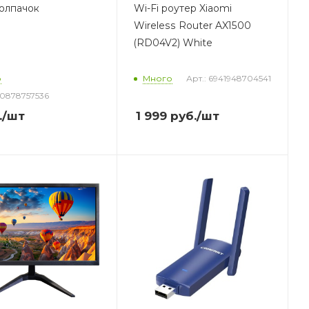
колпачок
Wi-Fi роутер Xiaomi
Wireless Router AX1500
(RD04V2) White
о
Много
Арт.: 6941948704541
30878757536
.
/шт
1 999
руб.
/шт