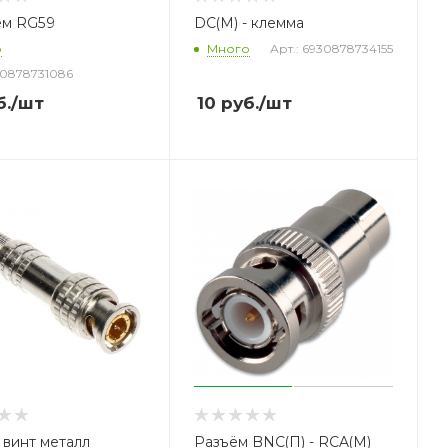
ем RG59
DC(M) - клемма
о
Много
Арт.: 6930878734155
30878731086
.
/шт
10
руб.
/шт
 винт металл
Разъём BNC(П) - RCA(М)