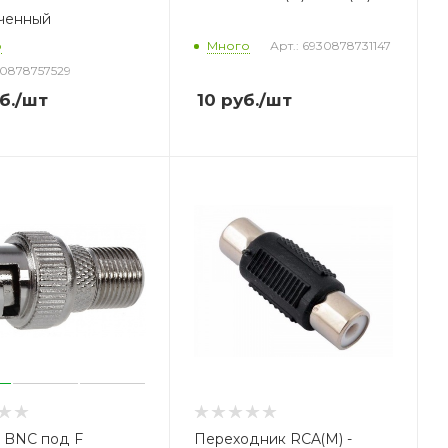
ченный
о
Много
Арт.: 6930878731147
30878757529
б.
/шт
10
руб.
/шт
 BNC под F
Переходник RCA(М) -