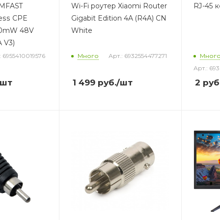
OMFAST
Wi-Fi роутер Xiaomi Router
RJ-45 
less CPE
Gigabit Edition 4A (R4A) CN
00mW 48V
White
 V3)
: 6955410019576
Много
Арт.: 6932554477271
Мног
Арт.: 69
/шт
1 499
руб.
/шт
2
руб