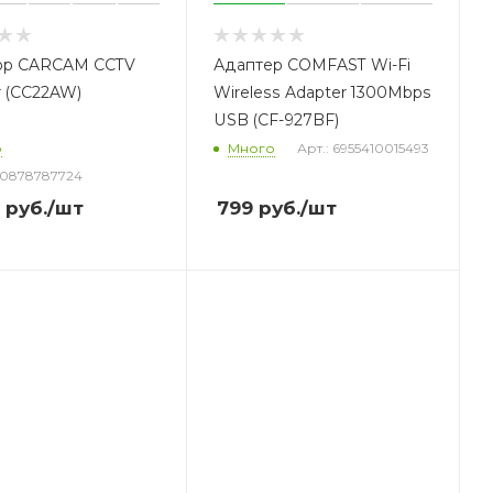
ор CARCAM CCTV
Адаптер COMFAST Wi-Fi
r (CC22AW)
Wireless Adapter 1300Mbps
USB (CF-927BF)
о
Много
Арт.: 6955410015493
30878787724
руб.
/шт
799
руб.
/шт