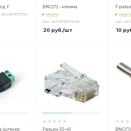
од F
BNC(П) - клемма
F-разъ
: 6930878731154
Много
Мног
Арт.: 6930878734148
Арт.: 69
20
руб.
/шт
10
руб
а (штекер
Разъем RJ-45
BNC(П)