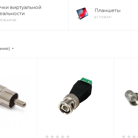
чки виртуальной
Планшеты
еальности
61 ТОВАР
 ТОВАРОВ
ание)