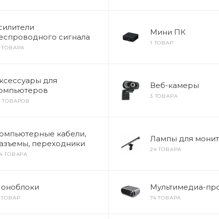
силители
Мини ПК
еспроводного сигнала
1 ТОВАР
4 ТОВАРА
ксессуары для
Веб-камеры
омпьютеров
3 ТОВАРА
9 ТОВАРОВ
омпьютерные кабели,
Лампы для мони
азъемы, переходники
24 ТОВАРА
64 ТОВАРА
оноблоки
Мультимедиа-пр
1 ТОВАР
74 ТОВАРА