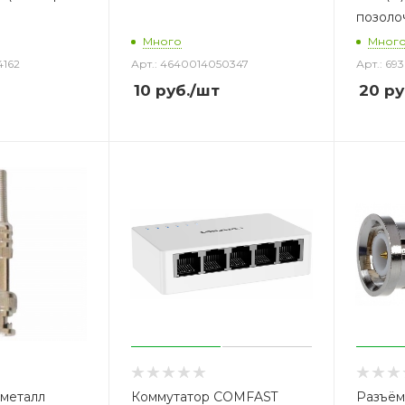
позоло
Много
Мног
4162
Арт.: 4640014050347
Арт.: 69
10
руб.
/шт
20
ру
 металл
Коммутатор COMFAST
Разъём