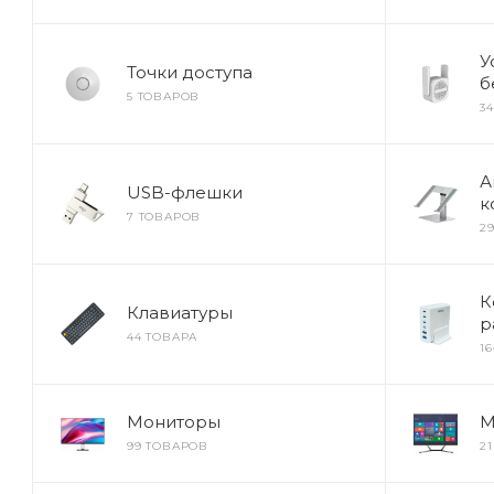
У
Точки доступа
б
5 ТОВАРОВ
3
А
USB-флешки
к
7 ТОВАРОВ
2
К
Клавиатуры
р
44 ТОВАРА
1
Мониторы
М
99 ТОВАРОВ
2