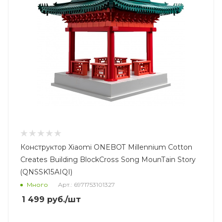
Конструктор Xiaomi ONEBOT Millennium Cotton
Creates Building BlockCross Song MounTain Story
(QNSSK15AIQI)
Много
Арт.: 6971753101327
1 499
руб.
/шт