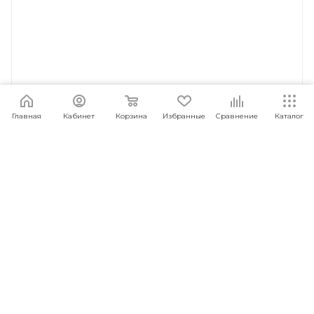
Главная
Кабинет
Корзина
Избранные
Сравнение
Каталог
Конструктор Xiaomi Onebot Engineering Crane
Truck (OBGCD56AIQI)
Под заказ
Арт.: 6971753100474
2 849
руб.
/шт
ПОД ЗАКАЗ