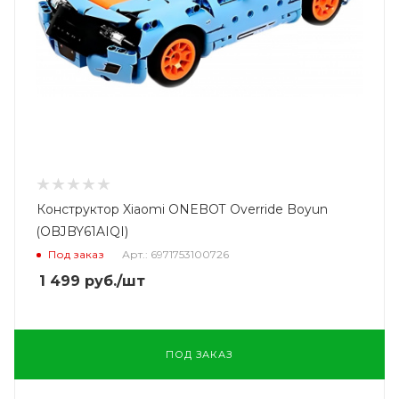
Конструктор Xiaomi ONEBOT Override Boyun
(OBJBY61AIQI)
Под заказ
Арт.: 6971753100726
1 499
руб.
/шт
ПОД ЗАКАЗ