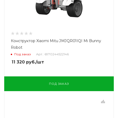
Конструктор Xiaomi Mitu JMJQR01IQI Mi Bunny
Robot
Под заказ
Арт.: 6970244522146
11 320
руб.
/шт
ПОД ЗАКАЗ