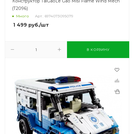
Конструктор TaiGaoLe Gao Misi Flame Wind Mech
(T2096)
Много
Арт.: 6974073095079
1 499
руб.
/шт
В КОРЗИНУ