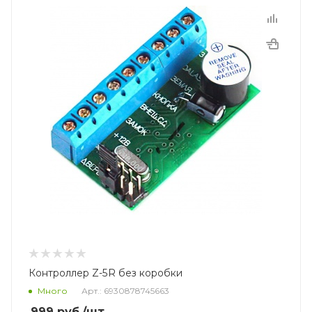
Контроллер Z-5R без коробки
Много
Арт.: 6930878745663
999
руб.
/шт