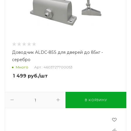
Доводчик ALDC-85S для дверей до 85кг -
серебро
Много
Арт.: 4603727700053
1 499
руб.
/шт
В КОРЗИНУ