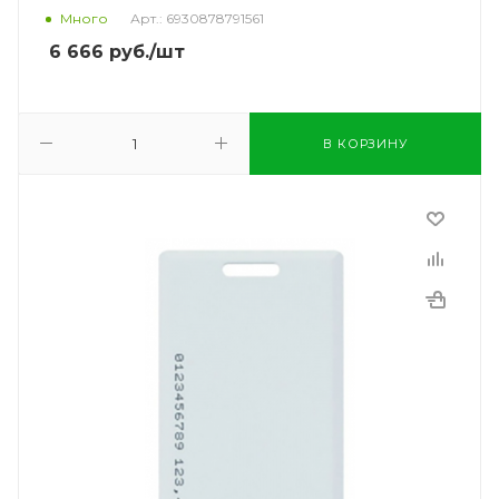
Много
Арт.: 6930878791561
6 666
руб.
/шт
В КОРЗИНУ