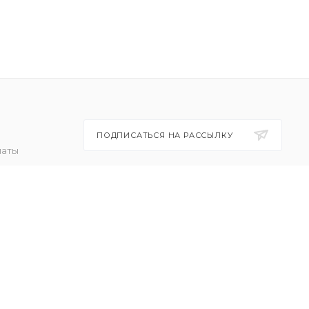
ПОДПИСАТЬСЯ НА РАССЫЛКУ
латы
ставки
+7(499)288-02-91
 товар
ет
sales@gigamart.ru
ТЦ «Савеловский», мобильный
ряд, павильон Л154 ул.
Сущевский Вал, д. 5, стр. 12