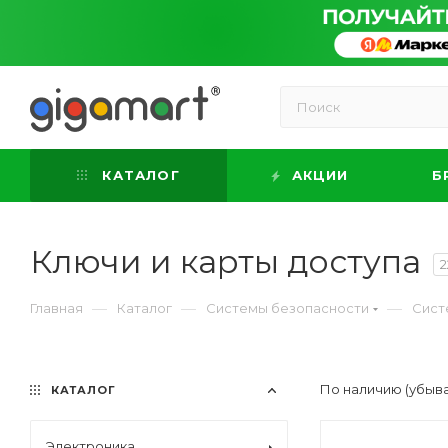
КАТАЛОГ
АКЦИИ
Б
Ключи и карты доступа
2
—
—
—
Главная
Каталог
Системы безопасности
Сист
По наличию (убыв
КАТАЛОГ
Электроника