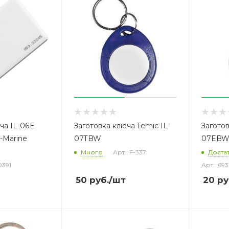
ча IL-06E
Заготовка ключа Temic IL-
Заготов
-Marine
07TBW
07EB
Много
Арт.: F-337
Доста
0391
Арт.: 69
50
руб.
/шт
20
ру