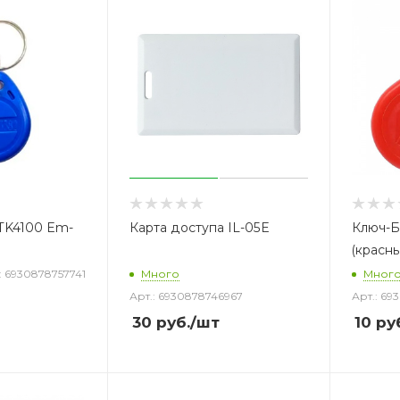
TK4100 Em-
Карта доступа IL-05E
Ключ-Б
(красны
: 6930878757741
Много
Мног
Арт.: 6930878746967
Арт.: 69
30
руб.
/шт
10
руб