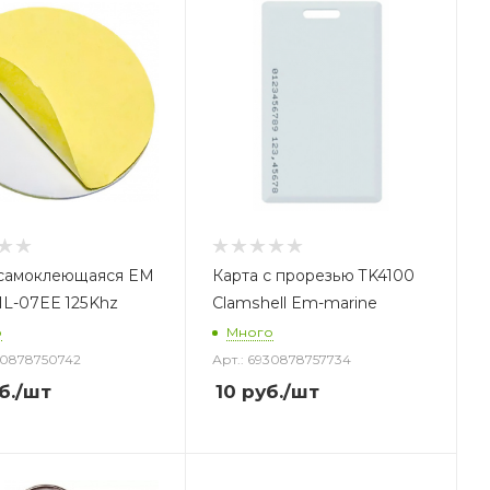
самоклеющаяся EM
Карта с прорезью TK4100
IL-07EE 125Khz
Clamshell Em-marine
о
Много
30878750742
Арт.: 6930878757734
б.
/шт
10
руб.
/шт