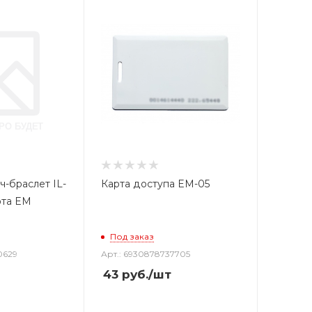
ч-браслет IL-
Карта доступа EM-05
рта EM
Под заказ
0629
Арт.: 6930878737705
43
руб.
/шт