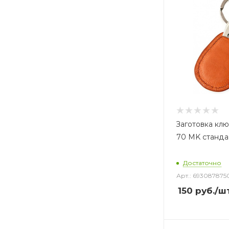
Заготовка клю
70 MK стандар
Достаточно
Арт.: 69308787
150
руб.
/ш