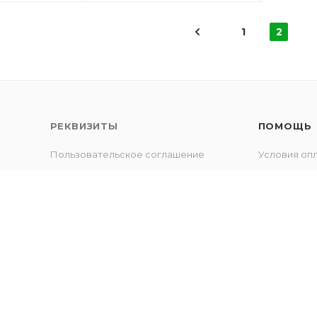
1
2
РЕКВИЗИТЫ
ПОМОЩЬ
Пользовательское соглашение
Условия оп
Политика конфиденциальности
Условия до
Гарантия на
Вопрос-отв