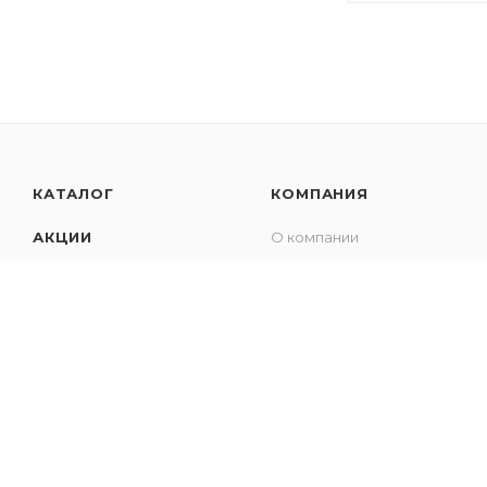
КАТАЛОГ
КОМПАНИЯ
АКЦИИ
О компании
Новости
БРЕНДЫ
Карьера
Поддержка
Контакты
Сотрудничество с
блогерами