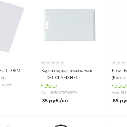
юча IL-06M
Карта перезаписываемая
Ключ-Б
are
IL-05T CLAMSHELL
(Кожа)
: F-2071
Много
Мног
Арт.: 6930878746974
Арт.: 69
35
руб.
/шт
65
ру