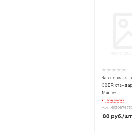
Заготовка клю
08ER станда
Marine
Под заказ
Арт.: 693087875
88
руб.
/шт