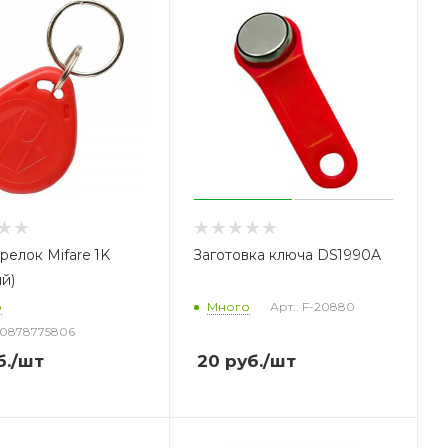
релок Mifare 1K
Заготовка ключа DS1990A
й)
о
Много
Арт.: F-20880
30878775806
.
/шт
20
руб.
/шт