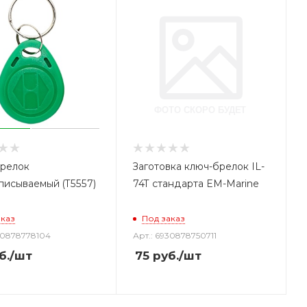
релок
Заготовка ключ-брелок IL-
писываемый (T5557)
74T стандарта EM-Marine
аказ
Под заказ
30878778104
Арт.: 6930878750711
б.
/шт
75
руб.
/шт