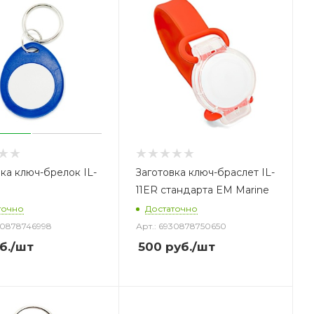
ка ключ-брелок IL-
Заготовка ключ-браслет IL-
W
11ER стандарта EM Marine
точно
Достаточно
30878746998
Арт.: 6930878750650
б.
/шт
500
руб.
/шт