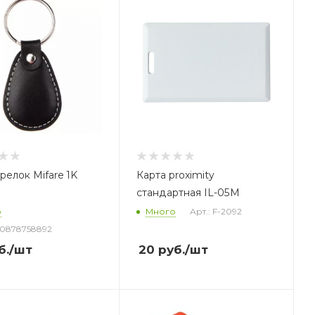
релок Mifare 1K
Карта proximity
стандартная IL-05M
о
Много
Арт.: F-2092
30878758892
б.
/шт
20
руб.
/шт