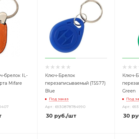
ч-брелок IL-
Ключ-Брелок
Ключ-Б
та Mifare
перезаписываемый (T5577)
переза
Blue
Green
Под заказ
Под з
50407
Арт.: 6930878784990
Арт.: 69
т
30
руб.
/шт
30
ру