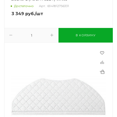
Достаточно
Арт.: 6941812756331
3 349
руб.
/шт
В КОРЗИНУ