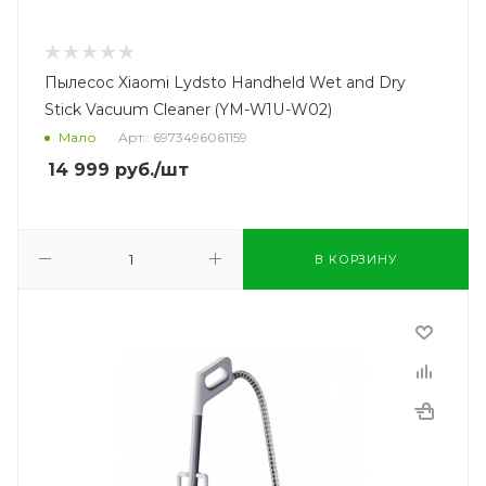
Пылесос Xiaomi Lydsto Handheld Wet and Dry
Stick Vacuum Cleaner (YM-W1U-W02)
Мало
Арт.: 6973496061159
14 999
руб.
/шт
В КОРЗИНУ