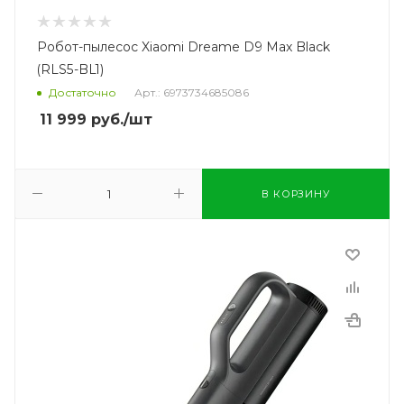
Робот-пылесос Xiaomi Dreame D9 Max Black
(RLS5-BL1)
Достаточно
Арт.: 6973734685086
11 999
руб.
/шт
В КОРЗИНУ