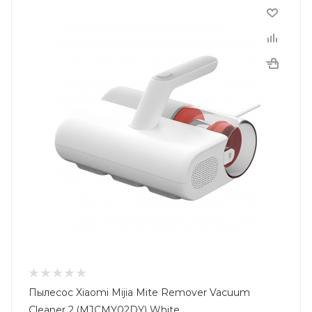
Пылесос Xiaomi Mijia Mite Remover Vacuum
Cleaner 2 (MJCMY02DY) White