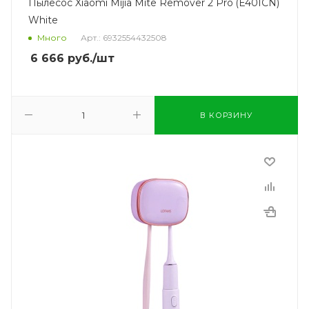
Пылесос Xiaomi Mijia Mite Remover 2 Pro (E401CN)
White
Много
Арт.: 6932554432508
6 666
руб.
/шт
В КОРЗИНУ