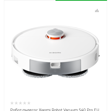
Робот-пылесос Xiaomi Robot Vacuum S40 Pro EU