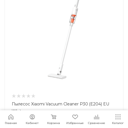
Пылесос Xiaomi Vacuum Cleaner P30 (E204) EU
White
Под заказ
Арт.: 6932554463496
Главная
Кабинет
Корзина
Избранные
Сравнение
Каталог
4 999
руб.
/шт