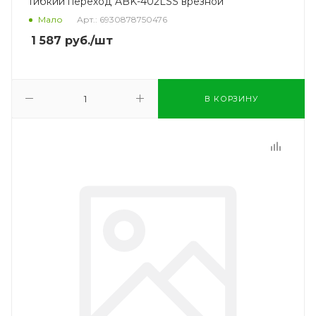
Гибкий переход ABK-402LSS врезной
Мало
Арт.: 6930878750476
1 587
руб.
/шт
В КОРЗИНУ