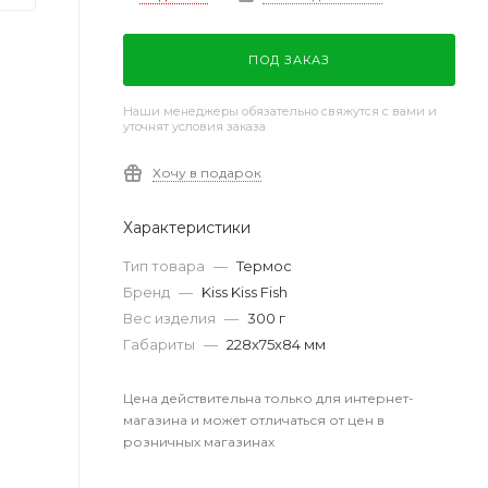
ПОД ЗАКАЗ
Наши менеджеры обязательно свяжутся с вами и
уточнят условия заказа
Хочу в подарок
Характеристики
Тип товара
—
Термос
Бренд
—
Kiss Kiss Fish
Вес изделия
—
300 г
Габариты
—
228x75x84 мм
Цена действительна только для интернет-
магазина и может отличаться от цен в
розничных магазинах