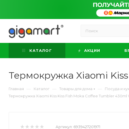
КАТАЛОГ
АКЦИИ
Б
Термокружка Xiaomi Kiss 
—
—
—
Главная
Каталог
Товары для дома
Посуда и к
Термокружка Xiaomi Kiss Kiss Fish Moka Coffee Tumbler 430ml
Артикул:
6939427201971