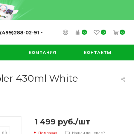
0
0
0
(499)288-02-91
А
КОМПАНИЯ
КОНТАКТЫ
bler 430ml White
1 499
руб.
/шт
Под заказ
Нашли дешевле?