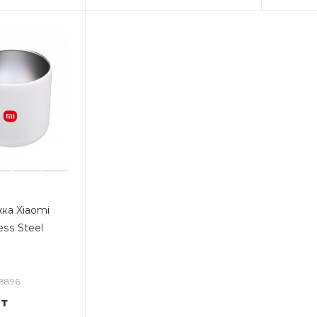
ка Xiaomi
ess Steel
28896
т