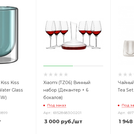
Kiss Kiss
Xiaomi (TZ06) Винный
Чайный
Water Glass
набор (Декантер + 6
Tea Set
3W)
бокалов)
Под заказ
Под з
0899
Арт.: 6952868300201
Арт.: 69
т
3 000
руб.
/шт
1 948