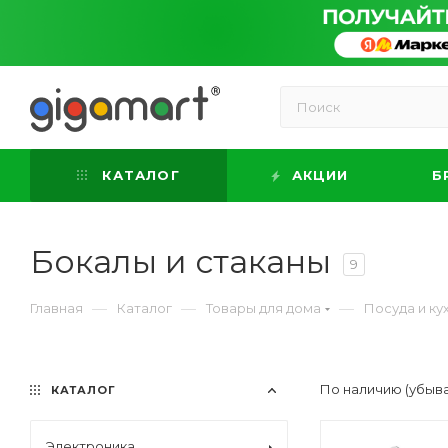
КАТАЛОГ
АКЦИИ
Б
Бокалы и стаканы
9
—
—
—
Главная
Каталог
Товары для дома
Посуда и к
По наличию (убыв
КАТАЛОГ
Электроника