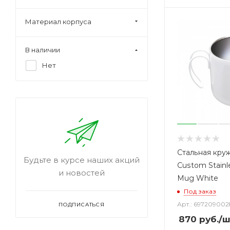
Материал корпуса
В наличии
Нет
Стальная круж
Будьте в курсе наших акций
Custom Stainl
и новостей
Mug White
Под заказ
Арт.: 69720900
ПОДПИСАТЬСЯ
870
руб.
/ш