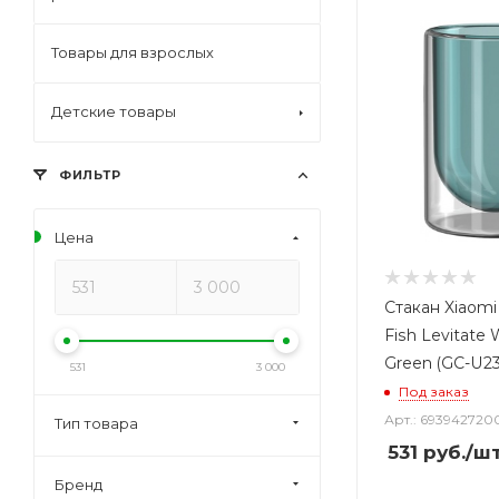
Товары для взрослых
Детские товары
ФИЛЬТР
Цена
Стакан Xiaomi 
Fish Levitate 
Green (GC-U2
531
3 000
Под заказ
Арт.: 693942720
Тип товара
531
руб.
/ш
Бренд