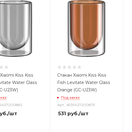
Xiaomi Kiss Kiss
Стакан Xiaomi Kiss Kiss
vitate Water Glass
Fish Levitate Water Glass
GC-U23W)
Orange (GC-U23W)
аказ
Под заказ
939427200882
Арт.: 6939427200875
уб.
/шт
531
руб.
/шт