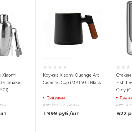
 Xiaomi
Кружка Xiaomi Quange Art
Стакан 
tail Shaker
Ceramic Cup (MKT401) Black
Fish Le
B01)
Grey (
Под заказ
Под з
5954
Арт.: 6972229763834
Арт.: 6
шт
1 999
руб.
/шт
622
р