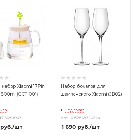
 набор Xiaomi 17Pin
Набор бокалов для
 800ml (GCT-001)
шампанского Xiaomi (JB02)
аказ
Под заказ
71316680047
Арт.: 6952868320544
руб.
/шт
1 690
руб.
/шт