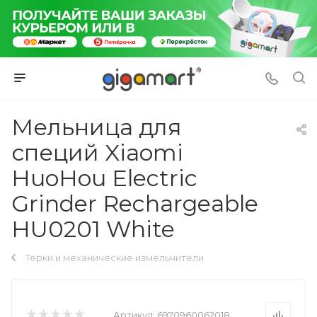
Мельница для
специй Xiaomi
HuoHou Electric
Grinder Rechargeable
HU0201 White
Терки и механические измельчители
Артикул:
6970960062018