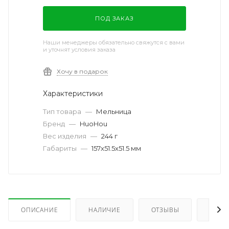
ПОД ЗАКАЗ
Наши менеджеры обязательно свяжутся с вами
и уточнят условия заказа
Хочу в подарок
Характеристики
Тип товара
—
Мельница
Бренд
—
HuoHou
Вес изделия
—
244 г
Габариты
—
157x51.5x51.5 мм
ОПИСАНИЕ
НАЛИЧИЕ
ОТЗЫВЫ
КАК 