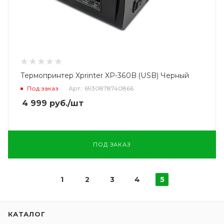
Термопринтер Xprinter XP-360B (USB) Черный
Под заказ
Арт.: 6930878740866
4 999
руб.
/шт
ПОД ЗАКАЗ
1
2
3
4
5
КАТАЛОГ