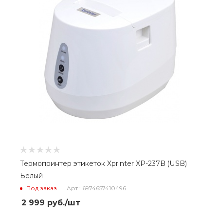
Термопринтер этикеток Xprinter XP-237B (USB)
Белый
Под заказ
Арт.: 6974657410496
2 999
руб.
/шт