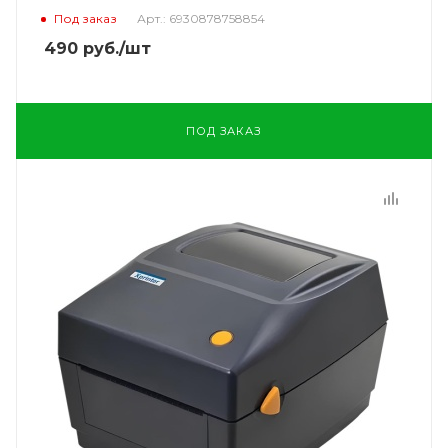
Под заказ
Арт.: 6930878758854
490
руб.
/шт
ПОД ЗАКАЗ