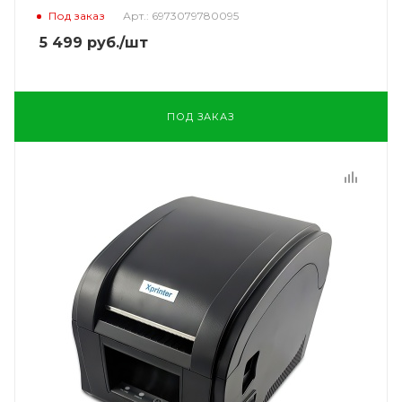
Под заказ
Арт.: 6973079780095
5 499
руб.
/шт
ПОД ЗАКАЗ