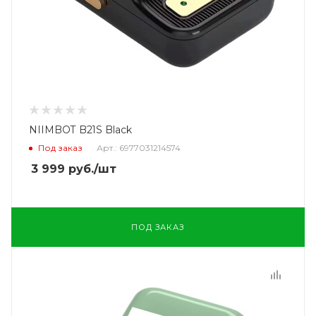
NIIMBOT B21S Black
Под заказ
Арт.: 6977031214574
3 999
руб.
/шт
ПОД ЗАКАЗ