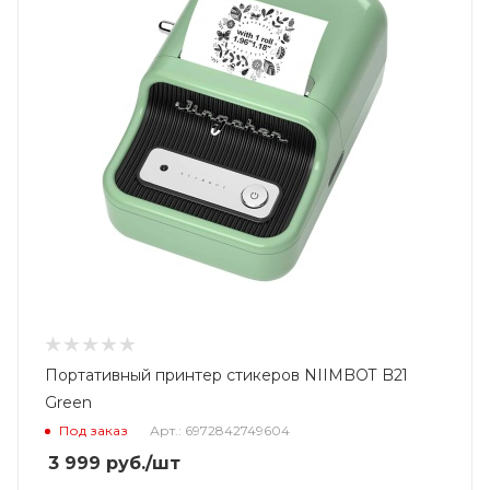
Портативный принтер стикеров NIIMBOT B21
Green
Под заказ
Арт.: 6972842749604
3 999
руб.
/шт