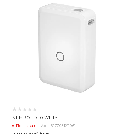
NIIMBOT D110 White
Под заказ
Арт.: 6977031211061