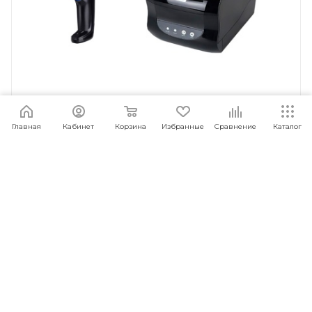
Главная
Кабинет
Корзина
Избранные
Сравнение
Каталог
Комплект Xprinter KIT 365B/1100DW
Под заказ
Арт.: 6930878765647
6 148
руб.
/шт
ПОД ЗАКАЗ