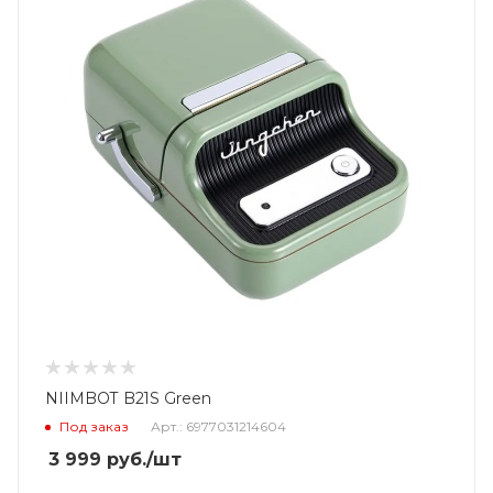
NIIMBOT B21S Green
Под заказ
Арт.: 6977031214604
3 999
руб.
/шт