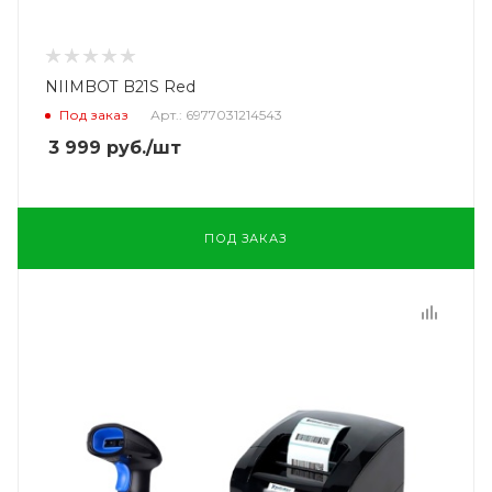
NIIMBOT B21S Red
Под заказ
Арт.: 6977031214543
3 999
руб.
/шт
ПОД ЗАКАЗ