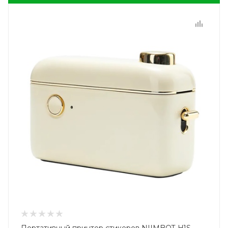
Портативный принтер стикеров NIIMBOT H1S