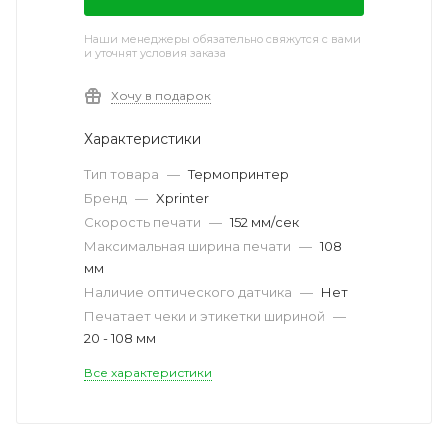
Наши менеджеры обязательно свяжутся с вами
и уточнят условия заказа
Хочу в подарок
Характеристики
Тип товара
—
Термопринтер
Бренд
—
Xprinter
Скорость печати
—
152 мм/сек
Максимальная ширина печати
—
108
мм
Наличие оптического датчика
—
Нет
Печатает чеки и этикетки шириной
—
20 - 108 мм
Все характеристики