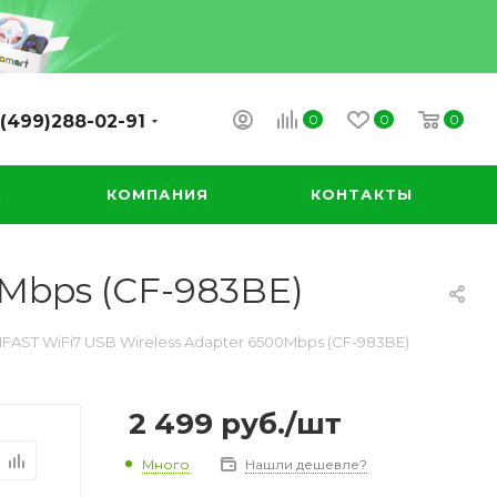
0
0
0
(499)288-02-91
А
КОМПАНИЯ
КОНТАКТЫ
Mbps (CF-983BE)
AST WiFi7 USB Wireless Adapter 6500Mbps (CF-983BE)
2 499
руб.
/шт
Много
Нашли дешевле?