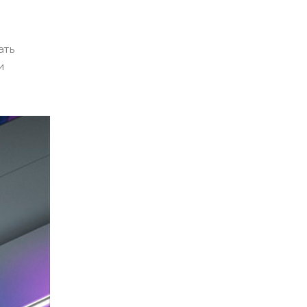
ать
и