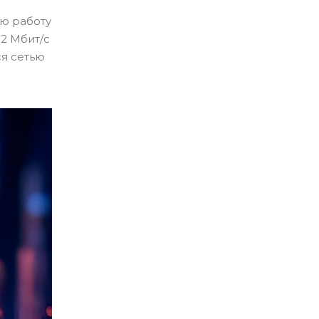
ую работу
82 Мбит/с
ся сетью