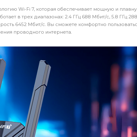
ологию Wi-Fi 7, которая обеспечивает мощную и плавн
тает в трех диапазонах: 2.4 ГГц 688 Мбит/с, 5.8 ГГц 28
корость 6452 Мбит/с. Вы сможете комфортно пользовать
ения проводного интернета.