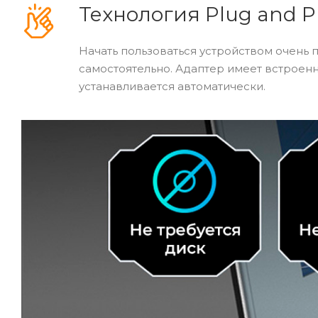
Технология Plug and P
Начать пользоваться устройством очень п
самостоятельно. Адаптер имеет встроен
устанавливается автоматически.