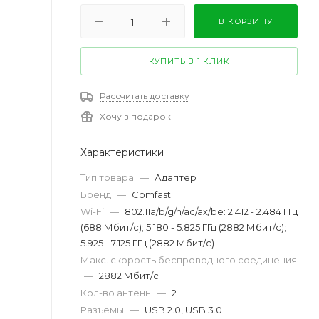
В КОРЗИНУ
КУПИТЬ В 1 КЛИК
Рассчитать доставку
Хочу в подарок
Характеристики
Тип товара
—
Адаптер
Бренд
—
Comfast
Wi-Fi
—
802.11a/b/g/n/ac/ax/be: 2.412 - 2.484 ГГц
(688 Мбит/с); 5.180 - 5.825 ГГц (2882 Мбит/с);
5.925 - 7.125 ГГц (2882 Мбит/с)
Макс. скорость беспроводного соединения
—
2882 Мбит/с
Кол-во антенн
—
2
Разъемы
—
USB 2.0, USB 3.0