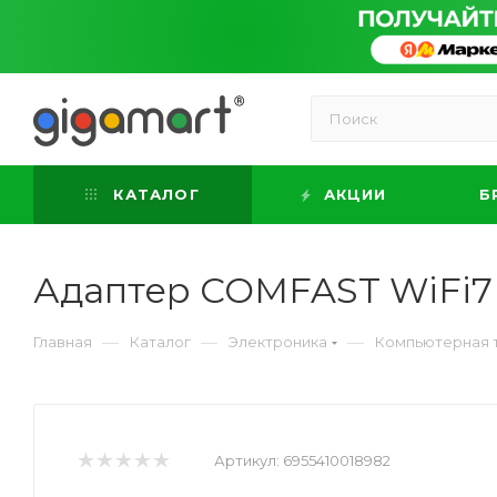
КАТАЛОГ
АКЦИИ
Б
Адаптер COMFAST WiFi7 
—
—
—
Главная
Каталог
Электроника
Компьютерная 
Артикул:
6955410018982