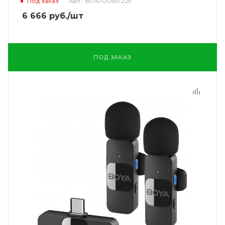
Под заказ
Арт.: 6974700657229
6 666
руб.
/шт
ПОД ЗАКАЗ