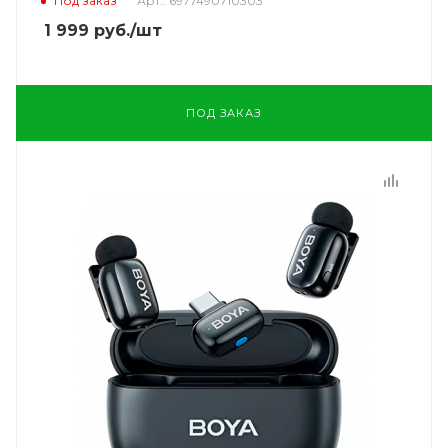
Под заказ
Арт.: 6977490710303
1 999
руб.
/шт
ПОД ЗАКАЗ