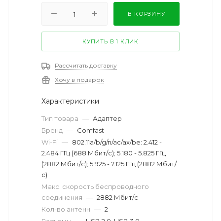
В КОРЗИНУ
КУПИТЬ В 1 КЛИК
Рассчитать доставку
Хочу в подарок
Характеристики
Тип товара
—
Адаптер
Бренд
—
Comfast
Wi-Fi
—
802.11a/b/g/n/ac/ax/be: 2.412 -
2.484 ГГц (688 Мбит/с); 5.180 - 5.825 ГГц
(2882 Мбит/с); 5.925 - 7.125 ГГц (2882 Мбит/
с)
Макс. скорость беспроводного
соединения
—
2882 Мбит/с
Кол-во антенн
—
2
Разъемы
—
USB 2.0, USB 3.0