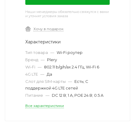
Наши менеджеры обязательно свяжутся с вами
и уточнят условия заказа
Хочу в подарок
Характеристики
Тип товара
—
Wi-Fi роутер
Бренд
—
Plery
Wi-Fi
—
802.11 b/g/n/ax 2.4 ГГц, Wi-Fi 6
4G LTE
—
Да
Слот для SIM-карты
—
Есть; С
поддержкой 4G LTE сетей
Питание
—
DC 12 В; 1 A, POE 24 В; 0.5 A
Все характеристики