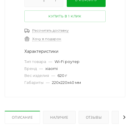
КУПИТЬ В 1 КЛИК
Рассчитать доставку
Хочу в подарок
Характеристики
Тип товара
—
Wi-Fi роутер
Бренд
—
xiaomi
Вес изделия
—
620 г
Габариты
—
220х220х40 мм
ОПИСАНИЕ
НАЛИЧИЕ
ОТЗЫВЫ
КАК 