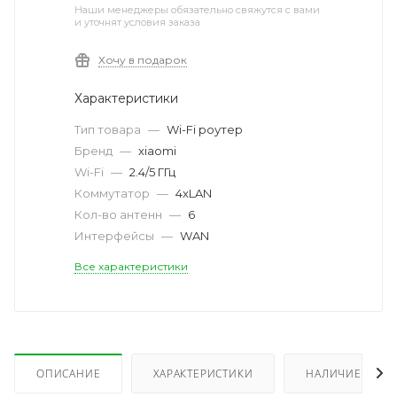
Наши менеджеры обязательно свяжутся с вами
и уточнят условия заказа
Хочу в подарок
Характеристики
Тип товара
—
Wi-Fi роутер
Бренд
—
xiaomi
Wi-Fi
—
2.4/5 ГГц
Коммутатор
—
4xLAN
Кол-во антенн
—
6
Интерфейсы
—
WAN
Все характеристики
ОПИСАНИЕ
ХАРАКТЕРИСТИКИ
НАЛИЧИЕ