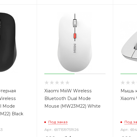
терная
Xiaomi MiiiW Wireless
Мышь 
Wireless
Bluetooth Dual Mode
Xiaomi
al Mode
Mouse (MW23M22) White
22) Black
Под заказ
Под з
33
Арт.: 6971519751926
Арт.: 69