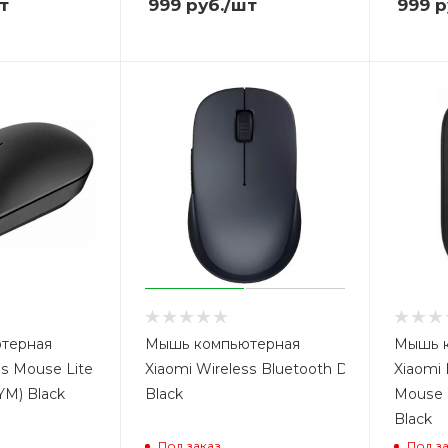
т
999
руб.
/шт
999
р
терная
Мышь компьютерная
Мышь 
ss Mouse Lite
Xiaomi Wireless Bluetooth Dual Mode M
Xiaomi 
M) Black
Black
Mouse 
Black
Под заказ
Под з