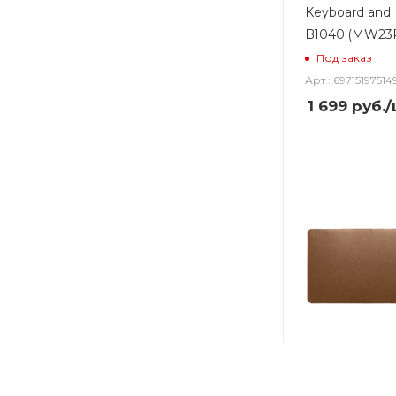
Keyboard and
B1040 (MW23
Под заказ
Арт.: 69715197514
1 699
руб.
/