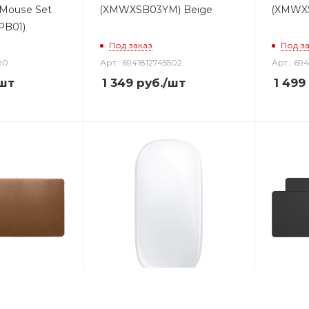
 Mouse Set
(XMWXSB03YM) Beige
(XMWXS
PB01)
Под заказ
Под з
90
Арт.: 6941812745502
Арт.: 69
шт
1 349
руб.
/шт
1 499