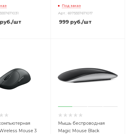
аказ
Под заказ
75557671031
Арт.: 6975557671017
руб.
/шт
999
руб.
/шт
компьютерная
Мышь беспроводная
Wireless Mouse 3
Magic Mouse Black