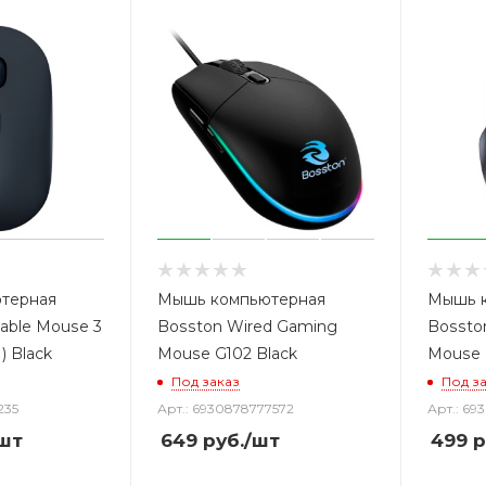
терная
Мышь компьютерная
Мышь 
table Mouse 3
Bosston Wired Gaming
Bossto
 Black
Mouse G102 Black
Mouse 
Под заказ
Под з
235
Арт.: 6930878777572
Арт.: 69
шт
649
руб.
/шт
499
р