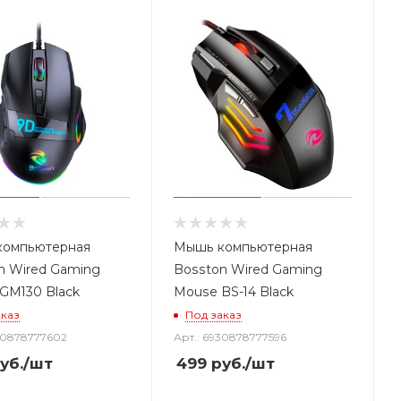
компьютерная
Мышь компьютерная
n Wired Gaming
Bosston Wired Gaming
GM130 Black
Mouse BS-14 Black
аказ
Под заказ
30878777602
Арт.: 6930878777596
уб.
/шт
499
руб.
/шт