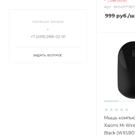
Арт.: 693417778
999
руб.
/ш
ГОРЯЧАЯ ЛИНИЯ
-
+7 (499) 288-02-91
ЗАДАТЬ ВОПРОС
Мышь компью
Xiaomi Mi Wir
Black (WXSB