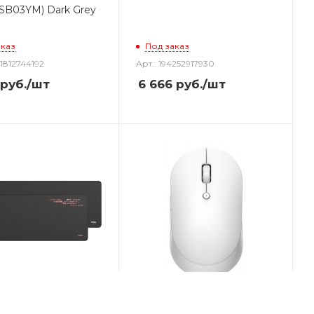
B03YM) Dark Grey
аказ
Под заказ
41812744192
Арт.: 194252917930
руб.
/шт
6 666
руб.
/шт