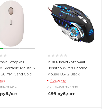
компьютерная
Мышь компьютерная
Mi Portable Mouse 3
Bosston Wired Gaming
B01YM) Sand Gold
Mouse BS-12 Black
аказ
Под заказ
41812784242
Арт.: 6930878777589
руб.
/шт
499
руб.
/шт