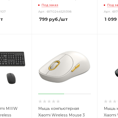
Под заказ
Под з
9107
Арт.: 6970244529398
Арт.: 69
т
799
руб.
/шт
1 099
omi MIIIW
Мышь компьютерная
Мышь 
reless
Xiaomi Wireless Mouse 3
Xiaomi 