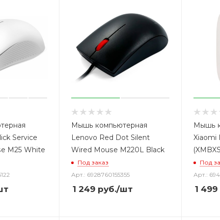
терная
Мышь компьютерная
Мышь 
ick Service
Lenovo Red Dot Silent
Xiaomi 
se M25 White
Wired Mouse M220L Black
(XMBXS
Под заказ
Под з
5122
Арт.: 6928760155355
Арт.: 69
шт
1 249
руб.
/шт
1 499