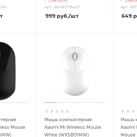
7096
Арт.: 6941812784211
Арт.: 697
т
999
руб.
/шт
649
р
терная
Мышь компьютерная
Мышь 
eless Mouse
Xiaomi Mi Wireless Mouse
Xiaomi 
01MW)
White (WXSB01MW)
Mouse 