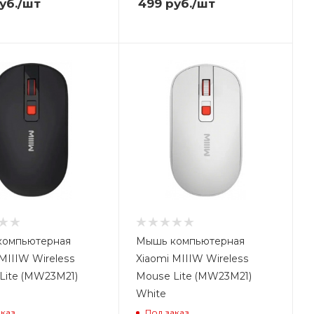
уб.
/шт
499
руб.
/шт
компьютерная
Мышь компьютерная
ouse 2 (XMSMSB01YM)
MIIIW Wireless
Xiaomi MIIIW Wireless
Lite (MW23M21)
Mouse Lite (MW23M21)
White
аказ
Под заказ