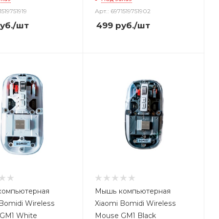
1519751919
Арт.: 6971519751902
уб.
/шт
499
руб.
/шт
компьютерная
Мышь компьютерная
Bomidi Wireless
Xiaomi Bomidi Wireless
GM1 White
Mouse GM1 Black