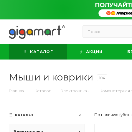
КАТАЛОГ
АКЦИИ
Б
Мыши и коврики
104
—
—
—
Главная
Каталог
Электроника
Компьютерная 
По наличию (убыв
КАТАЛОГ
Электроника