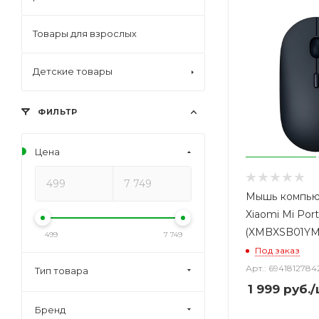
Товары для взрослых
Детские товары
ФИЛЬТР
Цена
Мышь компью
Xiaomi Mi Por
(XMBXSB01YM)
499
7 749
Под заказ
Арт.: 6941812784
Тип товара
1 999
руб.
/
Бренд