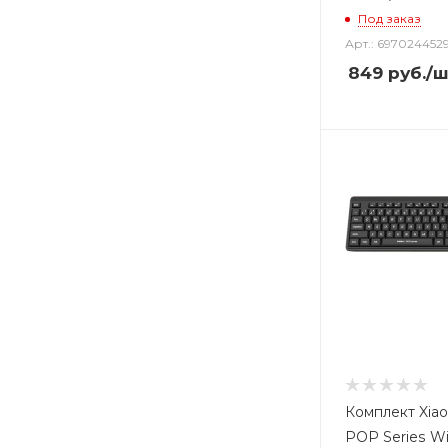
Под заказ
Арт.: 697024452
849
руб.
/ш
Комплект Xia
POP Series Wi