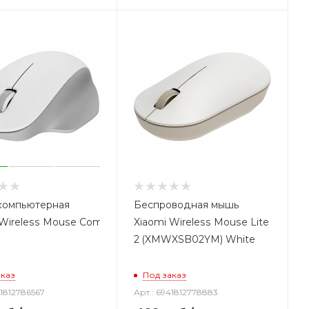
компьютерная
Беспроводная мышь
 Wireless Mouse Comfort Edition (XMWXSB04YM) White
Xiaomi Wireless Mouse Lite
2 (XMWXSB02YM) White
аказ
Под заказ
41812786567
Арт.: 6941812778883