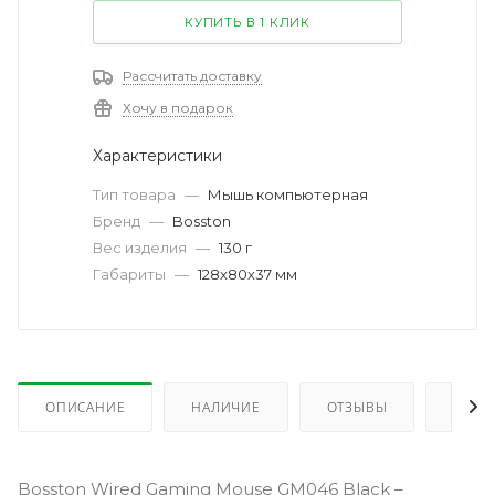
КУПИТЬ В 1 КЛИК
Рассчитать доставку
Хочу в подарок
Характеристики
Тип товара
—
Мышь компьютерная
Бренд
—
Bosston
Вес изделия
—
130 г
Габариты
—
128х80х37 мм
ОПИСАНИЕ
НАЛИЧИЕ
ОТЗЫВЫ
КАК 
Bosston Wired Gaming Mouse GM046 Black –