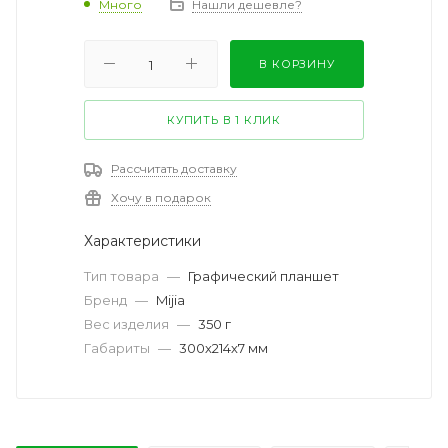
Много
Нашли дешевле?
В КОРЗИНУ
КУПИТЬ В 1 КЛИК
Рассчитать доставку
Хочу в подарок
Характеристики
Тип товара
—
Графический планшет
Бренд
—
Mijia
Вес изделия
—
350 г
Габариты
—
300х214х7 мм