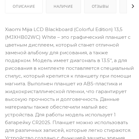
ОПИСАНИЕ
НАЛИЧИЕ
ОТЗЫВЫ
КАК 
Xiaomi Mijia LCD Blackboard (Colorful Edition) 13,5
(MJXHB02WC) White – это графический планшет с
цветным дисплеем, который станет отличной
заменой альбому для рисования, а также
подарком. Модель имеет диагональ в 13.5'', а для
рисования в комплекте поставляется специальный
стилус, который крепится к планшету при помощи
магнита. Выполнен планшет из ABS-пластика и
жидкокристаллической пленки, что гарантирует
высокую прочность и долговечность. Данные
материалы также обеспечили малый вес
устройства. Для работы модель использует 1
батарейку CR2025. Планшет можно использовать
для различных записей, которые легко стираются.
Устройство создано с функцией защиты зрения,