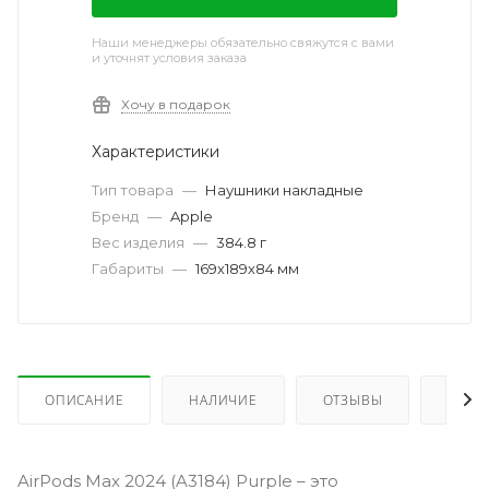
Наши менеджеры обязательно свяжутся с вами
и уточнят условия заказа
Хочу в подарок
Характеристики
Тип товара
—
Наушники накладные
Бренд
—
Apple
Вес изделия
—
384.8 г
Габариты
—
169х189х84 мм
ОПИСАНИЕ
НАЛИЧИЕ
ОТЗЫВЫ
КАК 
AirPods Max 2024 (A3184) Purple – это