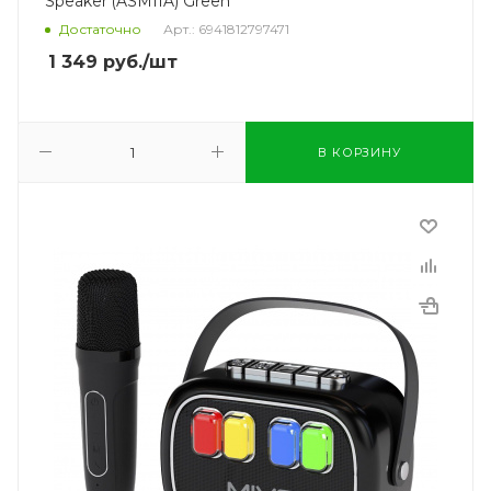
Speaker (ASM11A) Green
Достаточно
Арт.: 6941812797471
1 349
руб.
/шт
В КОРЗИНУ