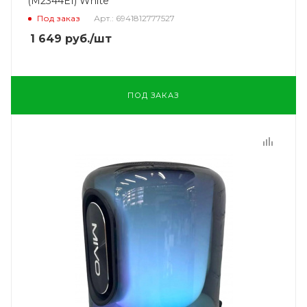
(M2344E1) White
Под заказ
Арт.: 6941812777527
1 649
руб.
/шт
ПОД ЗАКАЗ