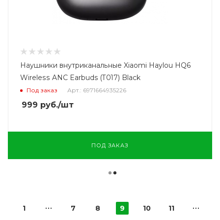
Наушники внутриканальные Xiaomi Haylou HQ6
Wireless ANC Earbuds (T017) Black
Под заказ
Арт.: 6971664935226
999
руб.
/шт
ПОД ЗАКАЗ