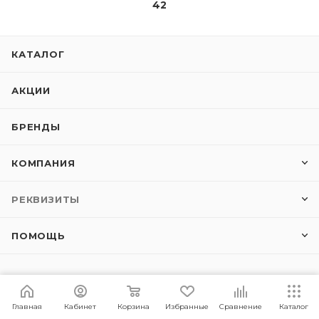
Bluetooth-колонка влагозащищенная Xiaomi Mi
Sound Outdoor 30W (MDZ-38-DB) Red
Под заказ
Арт.: 6941948702035
2 999
руб.
/шт
Главная
Кабинет
Корзина
Избранные
Сравнение
Каталог