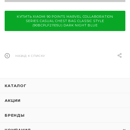
КУПИТЬ XIAOMI 90 POINTS MARVEL COLLABORATION
SERIES CASUAL CHEST BAG CLASSIC STYLE
(90BCPLF21105U) DARK NIGHT BLUE
НАЗАД К СПИСКУ
КАТАЛОГ
АКЦИИ
БРЕНДЫ