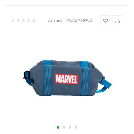
Артикул:
6941413215541