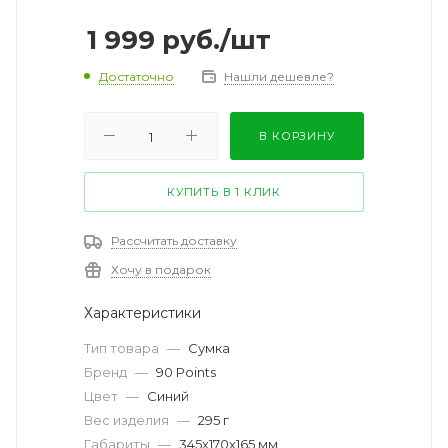
1 999
руб.
/шт
Достаточно
Нашли дешевле?
В КОРЗИНУ
КУПИТЬ В 1 КЛИК
Рассчитать доставку
Хочу в подарок
Характеристики
Тип товара
—
Сумка
Бренд
—
90 Points
Цвет
—
Синий
Вес изделия
—
295 г
Габариты
—
345х170х165 мм