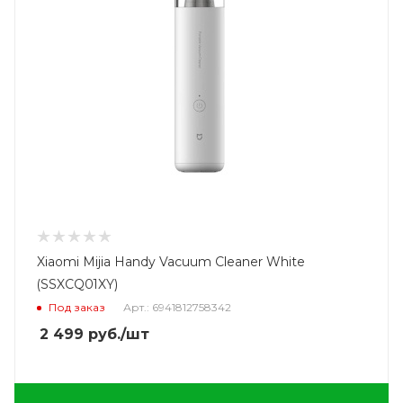
Xiaomi Mijia Handy Vaсuum Cleaner White
(SSXCQ01XY)
Под заказ
Арт.: 6941812758342
2 499
руб.
/шт