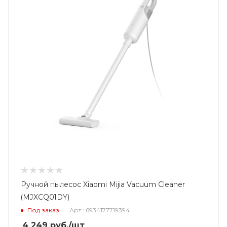
Ручной пылесос Xiaomi Mijia Vacuum Cleaner
(MJXCQ01DY)
Под заказ
Арт.: 6934177719394
4 249
руб.
/шт