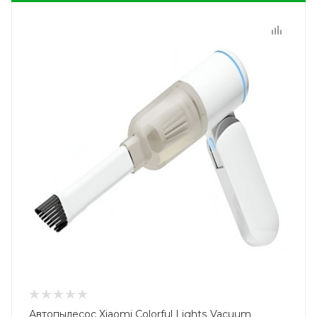
Автопылесос Xiaomi Colorful Lights Vacuum