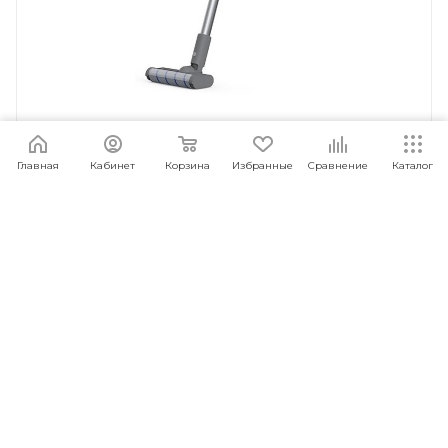
Главная
Кабинет
Корзина
Избранные
Сравнение
Каталог
Беспроводной пылесос Xiaomi Trouver Power 12
(VPL5-GR1)
Под заказ
Арт.: 6973734683594
14 990
руб.
/шт
ПОД ЗАКАЗ