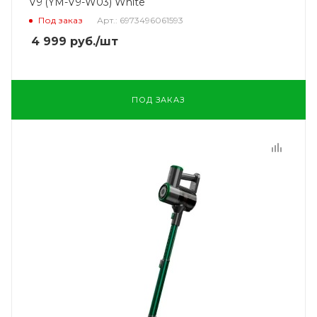
V9 (YM-V9-W03) White
Под заказ
Арт.: 6973496061593
4 999
руб.
/шт
ПОД ЗАКАЗ