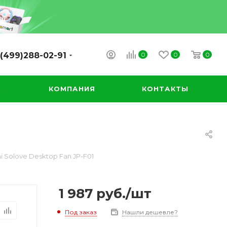
0
0
0
(499)288-02-91
А
КОМПАНИЯ
КОНТАКТЫ
 Solove Desktop Fan JP-F01
1 987
руб.
/шт
Под заказ
Нашли дешевле?