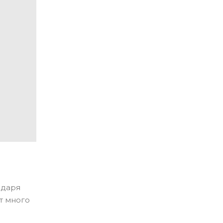
одаря
т много