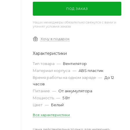
ПОД ЗАКАЗ
Наши менеджеры обязательно свяжутся с вами и
уточнят условия заказа
Хочу в подарок
Характеристики
Тип товара
—
Вентилятор
Материал корпуса
—
ABS пластик
Время работы на одном заряде
—
До 12
часов
Питание
—
От аккумулятора
Мощность
—
5 Вт
Цвет
—
Белый
Все характеристики
Цена действительна только для интернет-