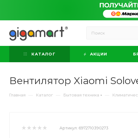
КАТАЛОГ
АКЦИИ
Б
Вентилятор Xiaomi Solov
—
—
—
Главная
Каталог
Бытовая техника
Климатичес
Артикул:
6972710390273