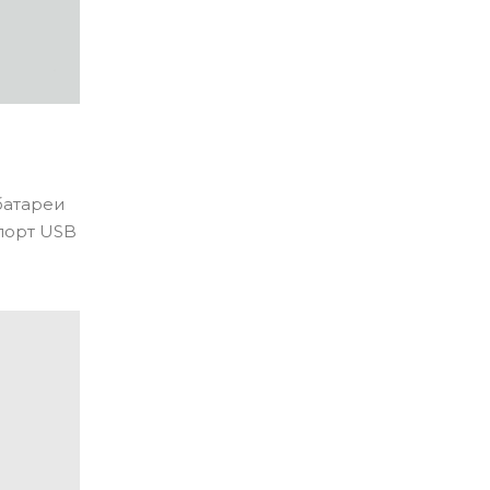
батареи
 порт USB