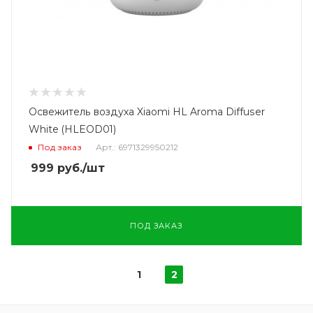
Освежитель воздуха Xiaomi HL Aroma Diffuser
White (HLEOD01)
Под заказ
Арт.: 6971329950212
999
руб.
/шт
ПОД ЗАКАЗ
1
2