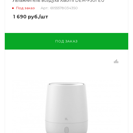
Увлажнитель воздуха Xiaomi DEM-F301 EU
Под заказ
Арт.: 6955578034350
1 690
руб.
/шт
ПОД ЗАКАЗ