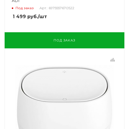
AD1
Под заказ
Арт.: 6975557670522
1 499
руб.
/шт
ПОД ЗАКАЗ