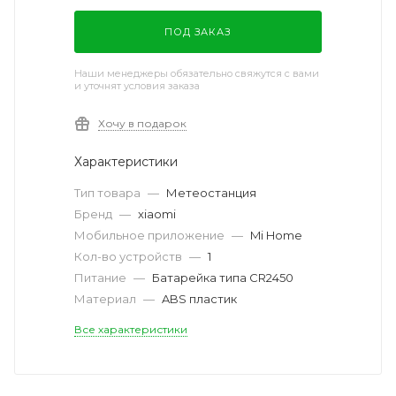
ПОД ЗАКАЗ
Наши менеджеры обязательно свяжутся с вами
и уточнят условия заказа
Хочу в подарок
Характеристики
Тип товара
—
Метеостанция
Бренд
—
xiaomi
Мобильное приложение
—
Mi Home
Кол-во устройств
—
1
Питание
—
Батарейка типа CR2450
Материал
—
ABS пластик
Все характеристики