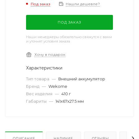
Под заказ
Нашли дешевле?
ПОД ЗАКАЗ
Наши менеджеры обязательно свяжутся с вами
и уточнят условия заказа
Хочу в подарок
Характеристики
Тип товара
—
Внешний аккумулятор
Бренд
—
Wekome
Вес изделия
—
410 г
Габариты
—
141х67х27.5 мм
ОПИСАНИЕ
НАЛИЧИЕ
ОТЗЫВЫ
КАК 