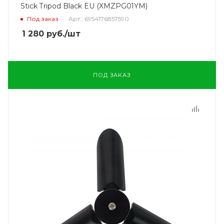
Stick Tripod Black EU (XMZPG01YM)
Под заказ
Арт.: 6954176857590
1 280
руб.
/шт
ПОД ЗАКАЗ