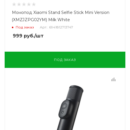
Монопод Xiaomi Stand Selfie Stick Mini Version
(XMZJZPG02YM) Milk White
Под заказ
Арт.: 6941812713747
999
руб.
/шт
ПОД ЗАКАЗ