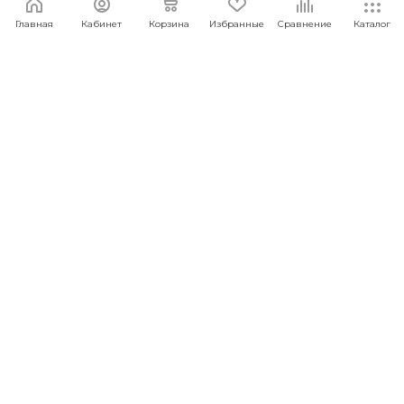
Главная
Кабинет
Корзина
Избранные
Сравнение
Каталог
Монопод Xiaomi Mi Zoom Stand Selfie Stick
(XMZPG05YM) Gold
Под заказ
Арт.: 6941812724583
1 999
руб.
/шт
ПОД ЗАКАЗ