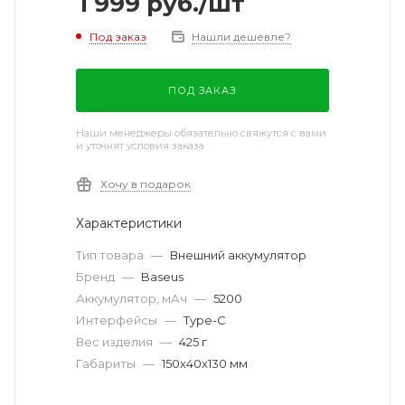
1 999
руб.
/шт
Под заказ
Нашли дешевле?
ПОД ЗАКАЗ
Наши менеджеры обязательно свяжутся с вами
и уточнят условия заказа
Хочу в подарок
Характеристики
Тип товара
—
Внешний аккумулятор
Бренд
—
Baseus
Аккумулятор, мАч
—
5200
Интерфейсы
—
Type-C
Вес изделия
—
425 г
Габариты
—
150х40х130 мм