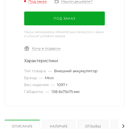
Под заказ
Нашли дешевле?
ПОД ЗАКАЗ
Наши менеджеры обязательно свяжутся с вами
и уточнят условия заказа
Хочу в подарок
Характеристики
Тип товара
—
Внешний аккумулятор
Бренд
—
Mivo
Вес изделия
—
1097 г
Габариты
—
138.6x75x75 мм
ОПИСАНИЕ
НАЛИЧИЕ
ОТЗЫВЫ
КАК 