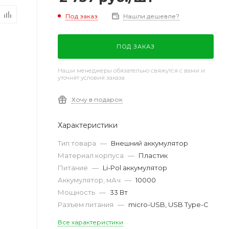
Под заказ
Нашли дешевле?
ПОД ЗАКАЗ
Наши менеджеры обязательно свяжутся с вами и
уточнят условия заказа
Хочу в подарок
Характеристики
Тип товара
—
Внешний аккумулятор
Материал корпуса
—
Пластик
Питание
—
Li-Pol аккумулятор
Аккумулятор, мАч
—
10000
Мощность
—
33 Вт
Разъем питания
—
micro-USB, USB Type-C
Все характеристики