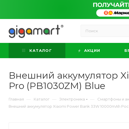
КАТАЛОГ
АКЦИИ
Б
Внешний аккумулятор Xi
Pro (PB1030ZM) Blue
—
—
—
Главная
Каталог
Электроника
Смартфоны и а
Внешний аккумулятор Xiaomi Power Bank 33W 10000mAh Pocke