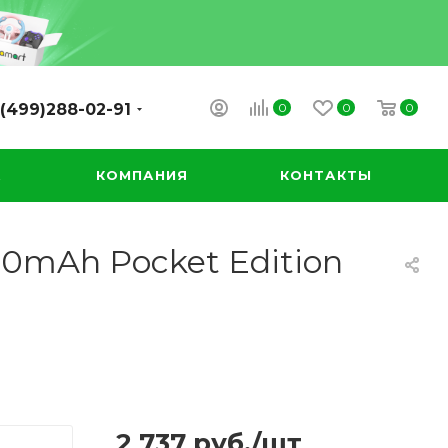
0
0
0
(499)288-02-91
А
КОМПАНИЯ
КОНТАКТЫ
0mAh Pocket Edition
2 737
руб.
/шт