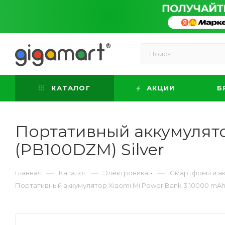
КАТАЛОГ
АКЦИИ
Б
Портативный аккумулято
(PB100DZM) Silver
—
—
—
Главная
Каталог
Электроника
Смартфоны и а
Портативный аккумулятор Xiaomi Mi Power Bank 3 10000 mAh 