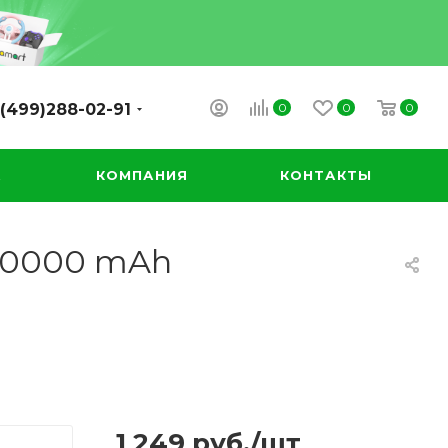
0
0
0
(499)288-02-91
А
КОМПАНИЯ
КОНТАКТЫ
 10000 mAh
1 249
руб.
/шт