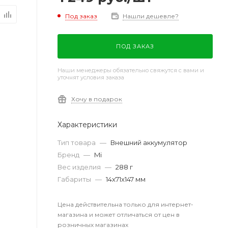
Под заказ
Нашли дешевле?
ПОД ЗАКАЗ
Наши менеджеры обязательно свяжутся с вами и
уточнят условия заказа
Хочу в подарок
Характеристики
Тип товара
—
Внешний аккумулятор
Бренд
—
Mi
Вес изделия
—
288 г
Габариты
—
14x71x147 мм
Цена действительна только для интернет-
магазина и может отличаться от цен в
розничных магазинах