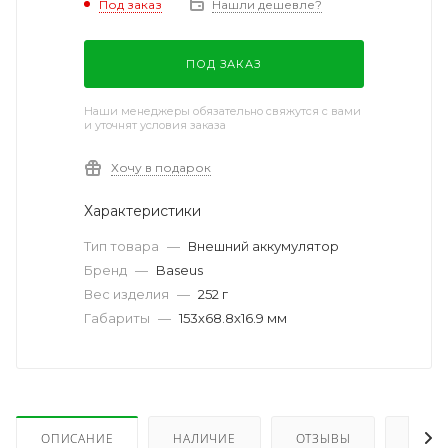
Под заказ
Нашли дешевле?
ПОД ЗАКАЗ
Наши менеджеры обязательно свяжутся с вами
и уточнят условия заказа
Хочу в подарок
Характеристики
Тип товара
—
Внешний аккумулятор
Бренд
—
Baseus
Вес изделия
—
252 г
Габариты
—
153х68.8х16.9 мм
ОПИСАНИЕ
НАЛИЧИЕ
ОТЗЫВЫ
КАК 