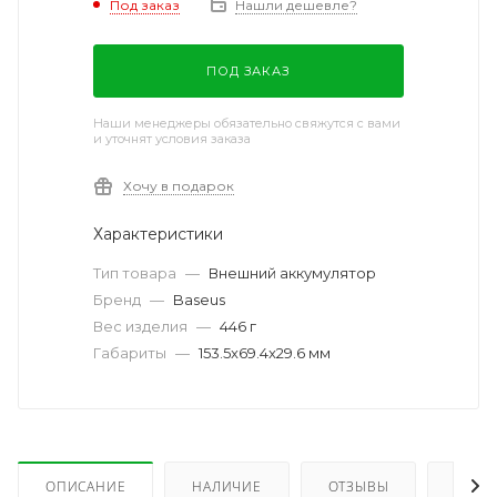
Под заказ
Нашли дешевле?
ПОД ЗАКАЗ
Наши менеджеры обязательно свяжутся с вами
и уточнят условия заказа
Хочу в подарок
Характеристики
Тип товара
—
Внешний аккумулятор
Бренд
—
Baseus
Вес изделия
—
446 г
Габариты
—
153.5x69.4x29.6 мм
ОПИСАНИЕ
НАЛИЧИЕ
ОТЗЫВЫ
КАК 