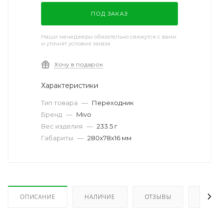
ПОД ЗАКАЗ
Наши менеджеры обязательно свяжутся с вами
и уточнят условия заказа
Хочу в подарок
Характеристики
Тип товара
—
Переходник
Бренд
—
Mivo
Вес изделия
—
233.5 г
Габариты
—
280х78х16 мм
ОПИСАНИЕ
НАЛИЧИЕ
ОТЗЫВЫ
КАК 