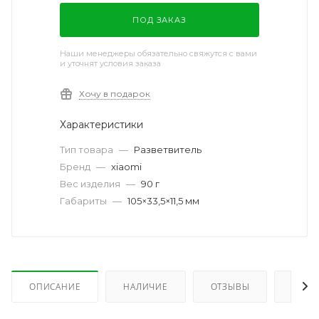
ПОД ЗАКАЗ
Наши менеджеры обязательно свяжутся с вами
и уточнят условия заказа
Хочу в подарок
Характеристики
Тип товара
—
Разветвитель
Бренд
—
xiaomi
Вес изделия
—
90 г
Габариты
—
105×33,5×11,5 мм
ОПИСАНИЕ
НАЛИЧИЕ
ОТЗЫВЫ
КАК 