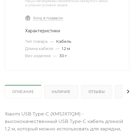
Наши менеджеры обязательно свяжутся с вами
и уточнят условия заказа
Хочу в подарок
Характеристики
Тип товара
—
Кабель
Длина кабеля
—
1.2 м
Вес изделия
—
30 г
ОПИСАНИЕ
НАЛИЧИЕ
ОТЗЫВЫ
КАК 
Xiaomi USB Type-C (XMSJX11QM) -
высококачественный USB Type-C кабель длиной
1.2 м, который можно использовать для зарядки,