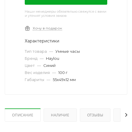
Наши менеджеры обязательно свяжутся с вами
и уточнят условия заказа
Хочу в подарок
Характеристики
Тип товара
—
Умные часы
Бренд
—
Haylou
Цвет
—
Синий
Вес изделия
—
100 г
Габариты
—
55х49х12 мм
ОПИСАНИЕ
НАЛИЧИЕ
ОТЗЫВЫ
КАК 