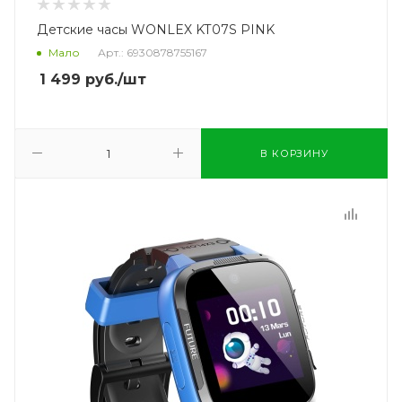
Детские часы WONLEX KT07S PINK
Мало
Арт.: 6930878755167
1 499
руб.
/шт
В КОРЗИНУ