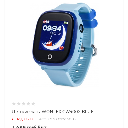
Детские часы WONLEX GW400X BLUE
Под заказ
Арт.: 6930878755068
1 499
руб.
/шт