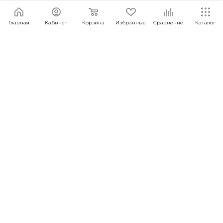
Главная
Кабинет
Корзина
Избранные
Сравнение
Каталог
Детские часы WONLEX KT11 BLUE
Под заказ
Арт.: 6930878755204
4 990
руб.
/шт
ПОД ЗАКАЗ