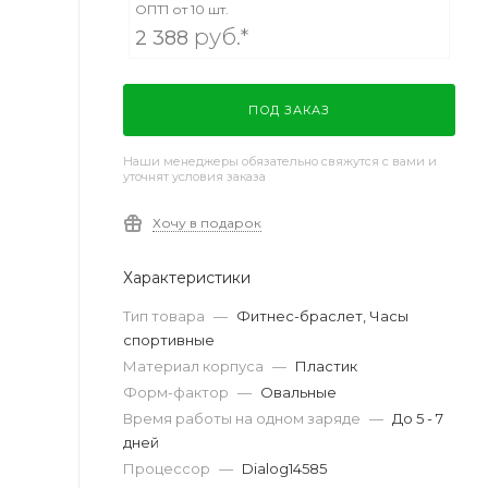
ОПТ1 от 10 шт.
руб.*
2 388
ПОД ЗАКАЗ
Наши менеджеры обязательно свяжутся с вами и
уточнят условия заказа
Хочу в подарок
Характеристики
Тип товара
—
Фитнес-браслет, Часы
спортивные
Материал корпуса
—
Пластик
Форм-фактор
—
Овальные
Время работы на одном заряде
—
До 5 - 7
дней
Процессор
—
Dialog14585