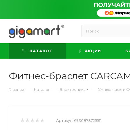
КАТАЛОГ
АКЦИИ
Б
Фитнес-браслет CARCAM
—
—
—
Главная
Каталог
Электроника
Умные часы и 
Артикул:
6930878725511