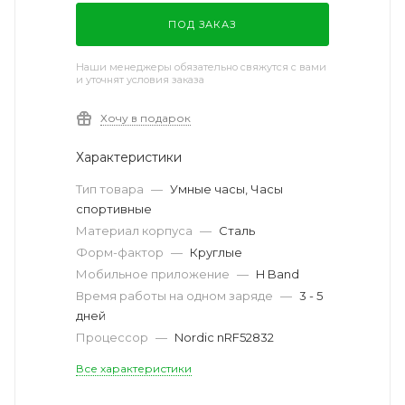
ПОД ЗАКАЗ
Наши менеджеры обязательно свяжутся с вами
и уточнят условия заказа
Хочу в подарок
Характеристики
Тип товара
—
Умные часы, Часы
спортивные
Материал корпуса
—
Сталь
Форм-фактор
—
Круглые
Мобильное приложение
—
H Band
Время работы на одном заряде
—
3 - 5
дней
Процессор
—
Nordic nRF52832
Все характеристики