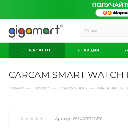
КАТАЛОГ
АКЦИИ
Б
CARCAM SMART WATCH 
—
—
—
Главная
Каталог
Электроника
Умные часы и 
Артикул:
6930878723678