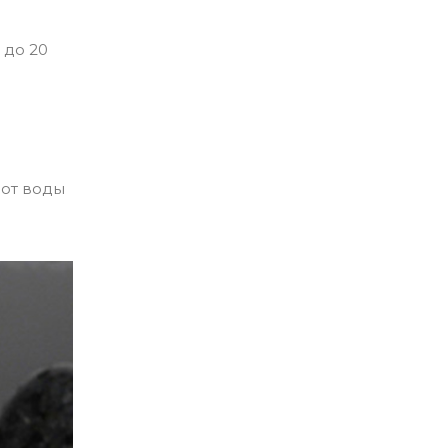
 до 20
 от воды