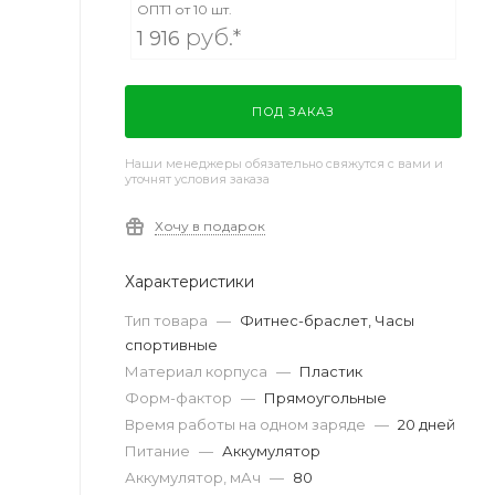
ОПТ1 от 10 шт.
руб.*
1 916
ПОД ЗАКАЗ
Наши менеджеры обязательно свяжутся с вами и
уточнят условия заказа
Хочу в подарок
Характеристики
Тип товара
—
Фитнес-браслет, Часы
спортивные
Материал корпуса
—
Пластик
Форм-фактор
—
Прямоугольные
Время работы на одном заряде
—
20 дней
Питание
—
Аккумулятор
Аккумулятор, мАч
—
80