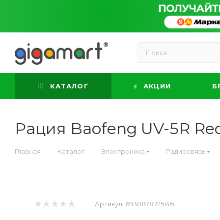
КАТАЛОГ
АКЦИИ
Б
Рация Baofeng UV-5R Re
—
—
—
Главная
Каталог
Электроника
Радиосвязь
Артикул:
6930878725146