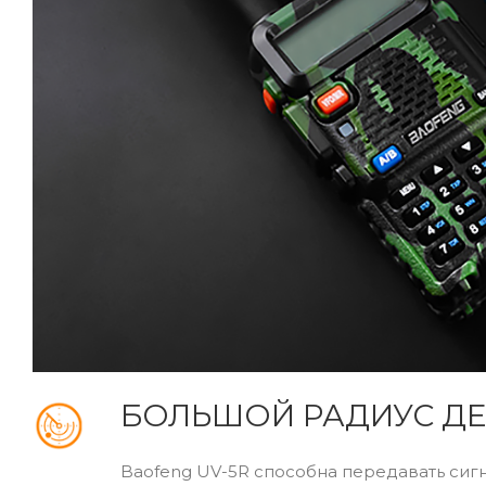
БОЛЬШОЙ РАДИУС Д
Baofeng UV-5R способна передавать сигн