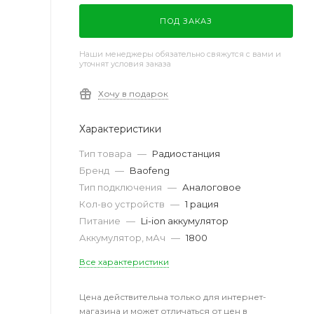
ПОД ЗАКАЗ
Наши менеджеры обязательно свяжутся с вами и
уточнят условия заказа
Хочу в подарок
Характеристики
Тип товара
—
Радиостанция
Бренд
—
Baofeng
Тип подключения
—
Аналоговое
Кол-во устройств
—
1 рация
Питание
—
Li-ion аккумулятор
Аккумулятор, мАч
—
1800
Все характеристики
Цена действительна только для интернет-
магазина и может отличаться от цен в